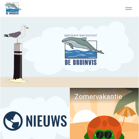
Privacy
Stichting Kopwerk
Home
Zoeken
Contact
Facebook
Zomervakantie